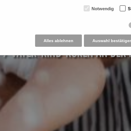
 Zeit für
Notwendig
S
Alles ablehnen
Auswahl bestätige
 / VATER-KIND-KUREN AN DER 