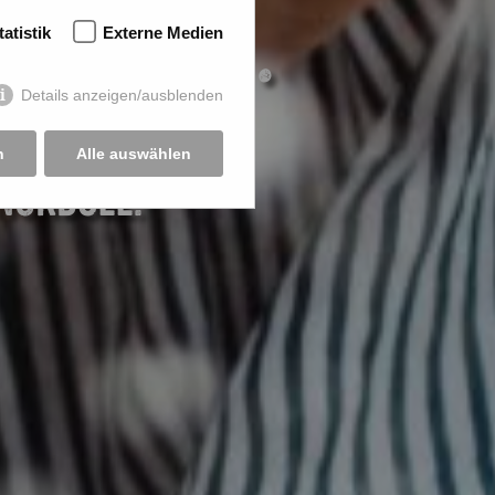
 uns.
tatistik
Externe Medien
Details anzeigen/ausblenden
n
Alle auswählen
NORDSEE.